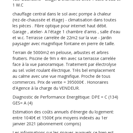
1 W.C
chauffage central dans le sol avec pompe à chaleur
(rez-de-chaussée et étage) - climatisation dans toutes
les pièces . Fibre optique pour internet haut débit.
Garage , atelier- A l'étage 1 chambre d'amis , salle d'eau
et w.c. Terrasse carrelée de 22m2 sur la vue - Jardin
paysager avec magnifique fontaine en pierre de taille.
Terrain de 5000m2 en pelouse, arbustes et arbres
fruitiers. Piscine de 9m x 4m avec sa terrasse carrelée
face à la vue panoramique. Traitement par électrolyse
au sel. volet roulant électrique. Très bel emplacement
au calme avec une vue magnifique. Proche de tous
commerces. Prix de vente = 395000€ . Honoraires
d'Agence à la charge du VENDEUR.
Diagnostic de Performance Energétique: DPE = C (134)
GES= A (4)
Estimation des coûts annuels d'énergie du logement:
entre 1040€ et 1500€ prix moyens indexés au 1er
janvier 2021 (abonnement compris)
Les informations sur les risques auxquels ce bien est